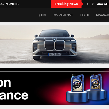
Breaking News
AZIN ONLINE
Amenzil
ȘTIRI
MODELE NOI
TESTE
MAGAZI