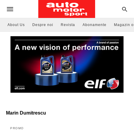
About Us
Despre noi
Revista
Abonamente
Magazin o
Marin Dumitrescu
PROMO