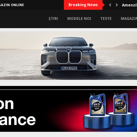
Breaking News
AZIN ONLINE
Amenzil
ȘTIRI
MODELE NOI
TESTE
MAGAZI