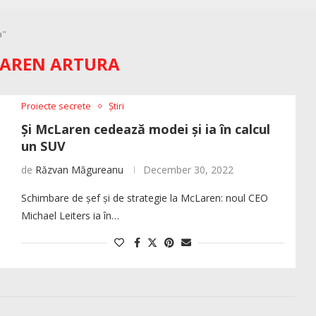
a"
AREN ARTURA
Proiecte secrete
Știri
Și McLaren cedează modei și ia în calcul
un SUV
de
Răzvan Măgureanu
December 30, 2022
Schimbare de șef și de strategie la McLaren: noul CEO
Michael Leiters ia în…