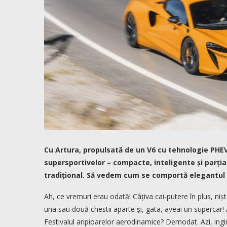
Cu Artura, propulsată de un V6 cu tehnologie PHEV
supersportivelor – compacte, inteligente și parțial
tradițional. Să vedem cum se comportă elegantul 
Ah, ce vremuri erau odată! Câțiva cai-putere în plus, nișt
una sau două chestii aparte și, gata, aveai un supercar!
Festivalul aripioarelor aerodinamice? Demodat. Azi, ingine