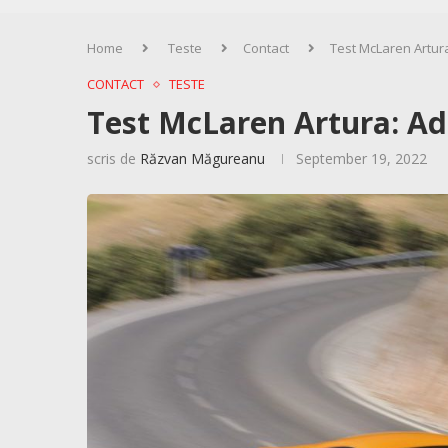
Home
Teste
Contact
Test McLaren Artura
CONTACT
TESTE
Test McLaren Artura: Ada
scris de
Răzvan Măgureanu
September 19, 2022