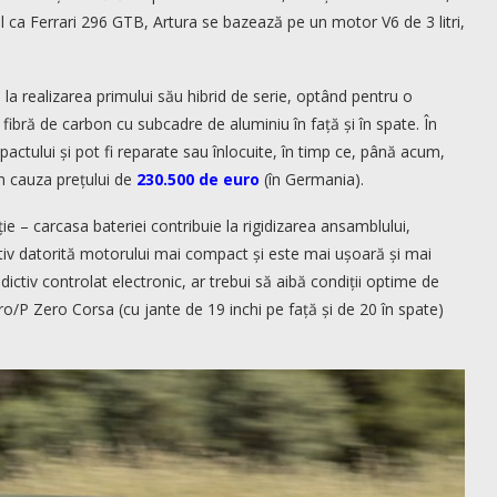
el ca Ferrari 296 GTB, Artura se bazează pe un motor V6 de 3 litri,
la realizarea primului său hibrid de serie, optând pentru o
fibră de carbon cu subcadre de aluminiu în față și în spate. În
actului și pot fi reparate sau înlocuite, în timp ce, până acum,
in cauza prețului de
230.500 de euro
(în Germania).
ție – carcasa bateriei contribuie la rigidizarea ansamblului,
rtiv datorită motorului mai compact și este mai ușoară și mai
ictiv controlat electronic, ar trebui să aibă condiții optime de
ro/P Zero Corsa (cu jante de 19 inchi pe față și de 20 în spate)