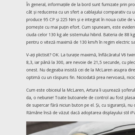
În general, informațiile de la bord sunt furnizate prin pro
cât și reducerea cu un sfert a cablajului comparativ cu u
produce 95 CP și 225 Nm și e integrat în noua cutie de v
pornește cu mai puțin efort. Cum spuneam, este eviden
ciuda celor 130 kg ale sistemului hibrid. Bateria de 88 kg
pentru o viteză maximă de 130 km/h în regim electric sau
V-ați plictisit? OK. La turație maximă, înflăcăratul V6 t
8,3, iar până la 300, are nevoie de 21,5 secunde, cu plec
onest. Nu degeaba insistă cei de la McLaren asupra direc
optimă cu un răspuns fin. Niciodată prea nervoasă, niciod
Cum este obiceiul la McLaren, Artura îi ușurează șoferului
da, o nebunie! Toate butoanele de control au fost plasate
de supercar fără niciun buton pe el. Și, cu siguranță, nu
Rămâne însă de văzut dacă adoptarea displayului stil iP