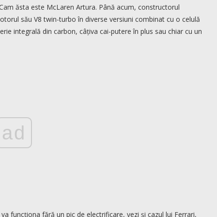
a. Cam ăsta este McLaren Artura. Până acum, constructorul
motorul său V8 twin-turbo în diverse versiuni combinat cu o celulă
rie integrală din carbon, câțiva cai-putere în plus sau chiar cu un
ad
a funcționa fără un pic de electrificare, vezi și cazul lui Ferrari,