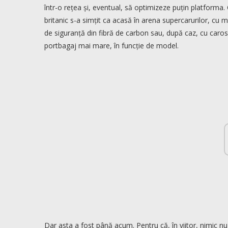
într-o rețea și, eventual, să optimizeze puțin platform
britanic s-a simțit ca acasă în arena supercarurilor, cu 
de siguranță din fibră de carbon sau, după caz, cu carose
portbagaj mai mare, în funcție de model.
Dar asta a fost până acum. Pentru că, în viitor, nimic nu v