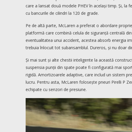
care a lansat două modele PHEV în același timp. Și, la f
cu bancurile de cilindri la 120 de grade.
Pe de altă parte, McLaren a preferat o abordare proprie 
platformă care combină celula de siguranță centrală din 
eventualitatea unui accident, acestea absorb energia imp
trebuia înlocuit tot subansamblul. Dureros, și nu doar d
Și mai sunt și alte chestii inteligente la această construc
suspensia punții din spate poate fi configurată mai spo
rigidă. Amortizoarele adaptive, care includ un sistem pred
lucru. Pentru asta, McLaren folosește pneuri Pirelli P Ze
echipate cu senzori de presiune.