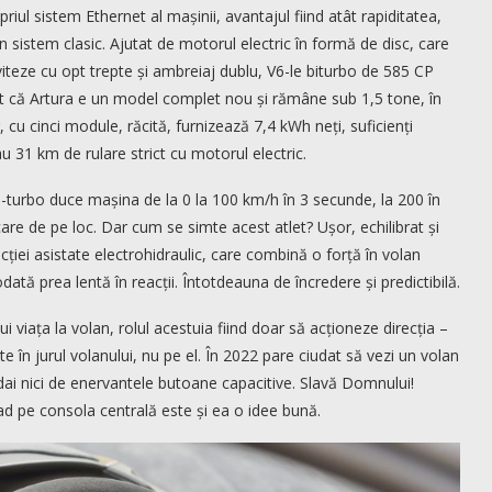
priul sistem Ethernet al mașinii, avantajul fiind atât rapiditatea,
n sistem clasic. Ajutat de motorul electric în formă de disc, care
iteze cu opt trepte și ambreiaj dublu, V6-le biturbo de 585 CP
t că Artura e un model complet nou și rămâne sub 1,5 tone, în
, cu cinci module, răcită, furnizează 7,4 kWh neți, suficienți
 31 km de rulare strict cu motorul electric.
win-turbo duce mașina de la 0 la 100 km/h în 3 secunde, la 200 în
are de pe loc. Dar cum se simte acest atlet? Ușor, echilibrat și
ției asistate electrohidraulic, care combină o forță în volan
ată prea lentă în reacții. Întotdeauna de încredere și predictibilă.
 viața la volan, rolul acestuia fiind doar să acționeze direcția –
 în jurul volanului, nu pe el. În 2022 pare ciudat să vezi un volan
 dai nici de enervantele butoane capacitive. Slavă Domnului!
ad pe consola centrală este și ea o idee bună.