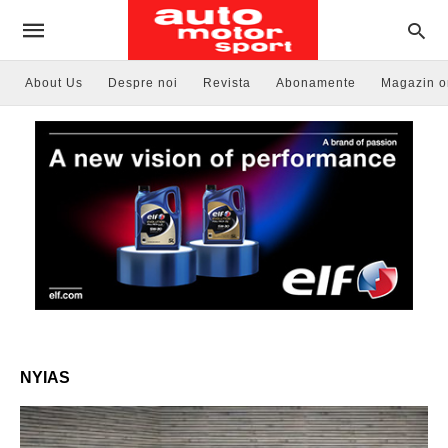
About Us
Despre noi
Revista
Abonamente
Magazin o
NYIAS