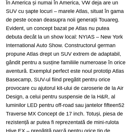
În America și numai în America, VW deja are un
SUV cu șapte locuri – marele
Atlas
, situat în gama
de peste ocean deasupra noii generații Touareg.
Evident, un concept bazat pe Atlas nu putea
debuta decât la un show local: NYIAS – New York
International Auto Show. Constructorul german
propune Atlas drept un SUV extrem de adaptabil,
gândit pentru a susține familiile numeroase în orice
aventură. Exemplul perfect este noul prototip Atlas
Basecamp, SUV-ul fiind pregătit pentru orice
provocare cu ajutorul kit-ului de caroserie de la Air
Design, a celui pentru suspensie de la H&R, al
luminilor LED pentru off-road sau jantelor fifteen52
Traverse MX Concept de 17 inch. Totuși, piesa de
rezistență ar putea fi reprezentată de mini-rulota
Hive EX – pregătită parcă pentru orice tip de