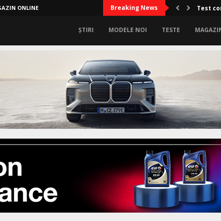
Breaking News
AZIN ONLINE
Test co
ȘTIRI
MODELE NOI
TESTE
MAGAZI