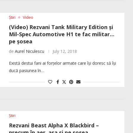
Știri
Video
(Video) Rezvani Tank Military Edition și
Mil-Spec Automotive H1 te fac militar…
pe șosea
de
Aurel Niculescu
July 12, 2018
Există destui fani ai forțelor armate care își doresc să își
ducă pasiunea în…
Știri
Rezvani Beast Alpha X Blackbird –
precum în aer, așa și pe șosea