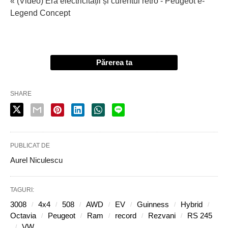
« (Video) Era electricității și curentul retro - Peugeot e-
Legend Concept
Părerea ta
SHARE
PUBLICAT DE
Aurel Niculescu
TAGURI:
3008
4x4
508
AWD
EV
Guinness
Hybrid
Octavia
Peugeot
Ram
record
Rezvani
RS 245
VW