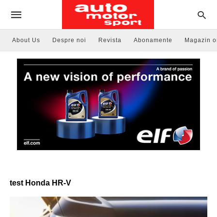
About Us
Despre noi
Revista
Abonamente
Magazin o
test Honda HR-V