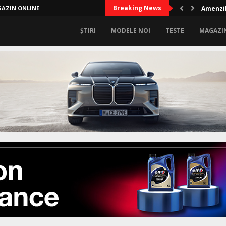
Breaking News
AZIN ONLINE
Amenzil
ȘTIRI
MODELE NOI
TESTE
MAGAZI