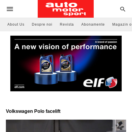
About Us
Despre noi
Revista
Abonamente
Magazin o
Volkswagen Polo facelift