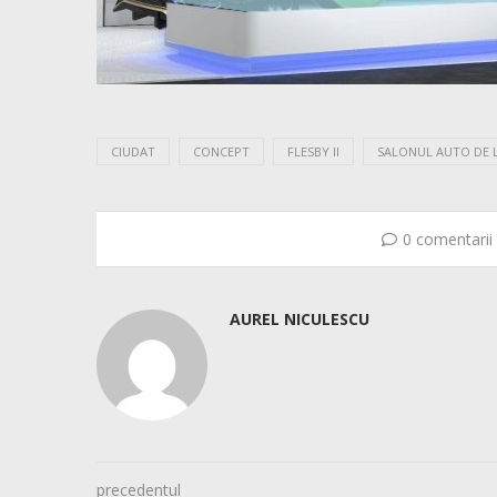
CIUDAT
CONCEPT
FLESBY II
SALONUL AUTO DE 
0 comentarii
AUREL NICULESCU
precedentul