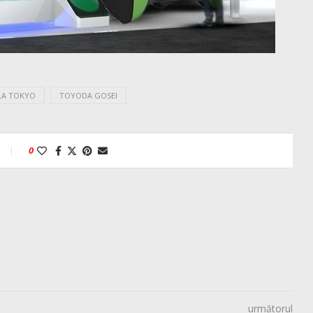
LA TOKYO
TOYODA GOSEI
0
următorul