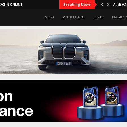
Breaking News
AZIN ONLINE
Cum îți
ȘTIRI
MODELE NOI
TESTE
MAGAZI