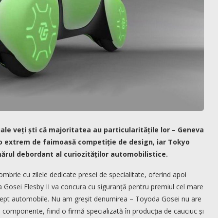
le veți ști că majoritatea au particularitățile lor – Geneva
e o extrem de faimoasă competiție de design, iar Tokyo
ul debordant al curiozităților automobilistice.
mbrie cu zilele dedicate presei de specialitate, oferind apoi
 Gosei Flesby II va concura cu siguranță pentru premiul cel mare
i drept automobile. Nu am greșit denumirea – Toyoda Gosei nu are
e componente, fiind o firmă specializată în producția de cauciuc și