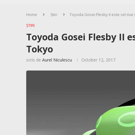
Home
Știri
Toyoda Gosei Flesby II este cel mai
ȘTIRI
Toyoda Gosei Flesby II e
Tokyo
scris de
Aurel Niculescu
October 12, 2017