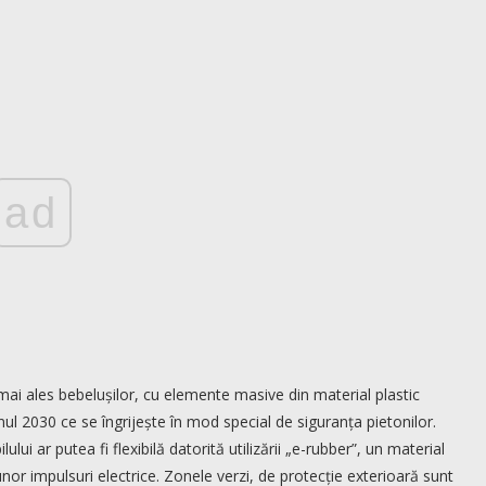
ad
ă mai ales bebelușilor, cu elemente masive din material plastic
l 2030 ce se îngrijește în mod special de siguranța pietonilor.
 ar putea fi flexibilă datorită utilizării „e-rubber”, un material
r impulsuri electrice. Zonele verzi, de protecție exterioară sunt