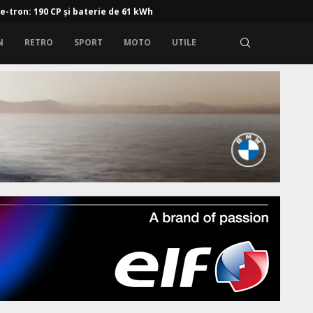
 pregătești mașina pentru un drum lung: curățenie, confort...
N
RETRO
SPORT
MOTO
UTILE