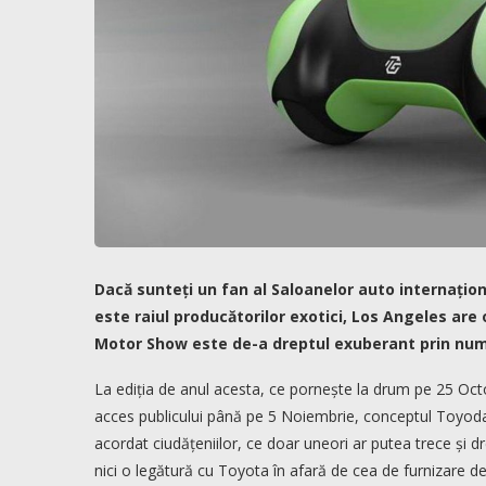
Dacă sunteți un fan al Saloanelor auto internaționa
este raiul producătorilor exotici, Los Angeles ar
Motor Show este de-a dreptul exuberant prin număr
La ediția de anul acesta, ce pornește la drum pe 25 Octo
acces publicului până pe 5 Noiembrie, conceptul Toyoda
acordat ciudățeniilor, ce doar uneori ar putea trece ș
nici o legătură cu Toyota în afară de cea de furnizare d