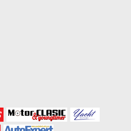
Amenzile primite din străinătate:
Cum îți pregătești mașin
ce se poate întâmpla...
un drum lung:...
August 5, 2026
August 3, 2026