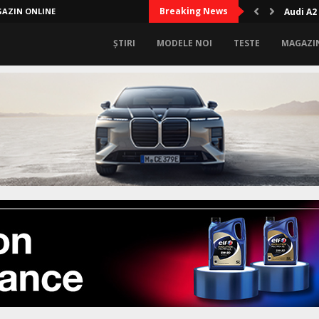
Breaking News
AZIN ONLINE
Audi A2
ȘTIRI
MODELE NOI
TESTE
MAGAZI