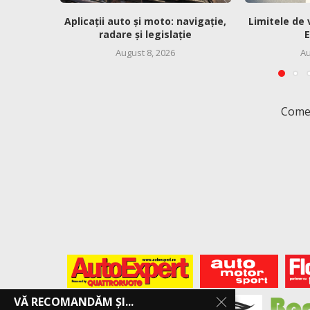
Aplicații auto și moto: navigație,
Limitele de 
radare și legislație
E
August 8, 2026
Au
Comen
VĂ RECOMANDĂM ȘI...