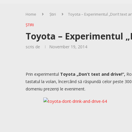
Home
Știri
Toyota – Experimentul „Don’t text an
ȘTIRI
Toyota – Experimentul „D
scris de
November 19, 2014
Prin experimentul
Toyota „Don’t text and drive!
“,
Ro
tastatul la volan, încercând să răspundă celor peste 300 
domeniu prezenți le eveniment.