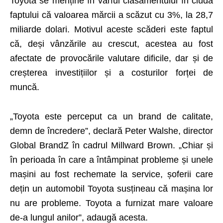
Toyota se menține în vârful clasamentului în ciuda
faptului că valoarea mărcii a scăzut cu 3%, la 28,7
miliarde dolari. Motivul aceste scăderi este faptul
că, deși vânzările au crescut, acestea au fost
afectate de provocările valutare dificile, dar și de
creșterea investițiilor și a costurilor forței de
muncă.
„Toyota este perceput ca un brand de calitate,
demn de încredere”, declară Peter Walshe, director
Global BrandZ în cadrul Millward Brown. „Chiar și
în perioada în care a întâmpinat probleme și unele
mașini au fost rechemate la service, șoferii care
dețin un automobil Toyota susțineau că mașina lor
nu are probleme. Toyota a furnizat mare valoare
de-a lungul anilor”, adaugă acesta.