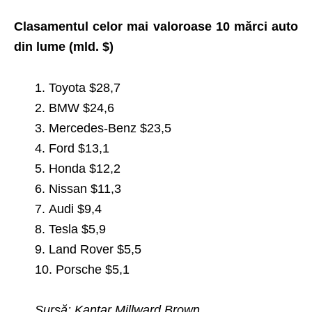
Clasamentul celor mai valoroase 10 mărci auto
din lume (mld. $)
1. Toyota $28,7
2. BMW $24,6
3. Mercedes-Benz $23,5
4. Ford $13,1
5. Honda $12,2
6. Nissan $11,3
7. Audi $9,4
8. Tesla $5,9
9. Land Rover $5,5
10. Porsche $5,1
Sursă: Kantar Millward Brown