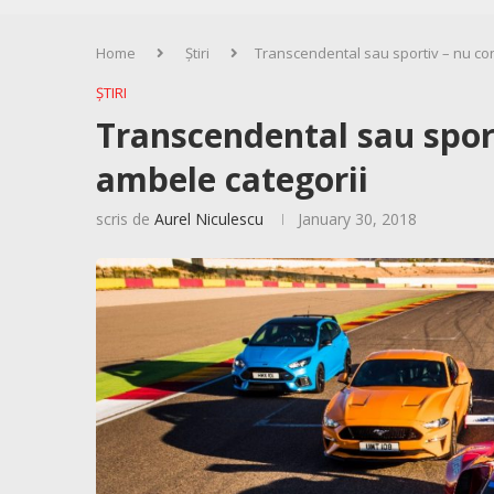
Home
Știri
Transcendental sau sportiv – nu co
ȘTIRI
Transcendental sau spor
ambele categorii
scris de
Aurel Niculescu
January 30, 2018