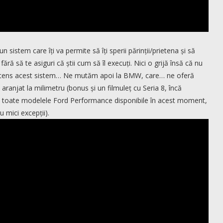
sistem care îți va permite să îți sperii părinții/prietena și să
fără să te asiguri că știi cum să îl execuți. Nici o grijă însă că nu
t intens acest sistem… Ne mutăm apoi la BMW, care… ne oferă
anjat la milimetru (bonus și un filmuleț cu Seria 8, încă
cu toate modelele Ford Performance disponibile în acest moment,
u mici excepții).