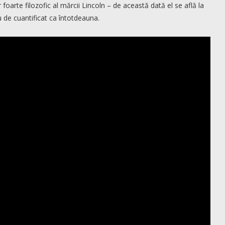
foarte filozofic al mărcii Lincoln – de această dată el se află la
u de cuantificat ca întotdeauna.