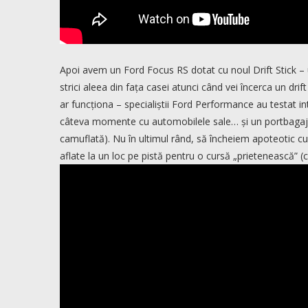
Apoi avem un Ford Focus RS dotat cu noul Drift Stick – un 
strici aleea din fața casei atunci când vei încerca un drift 
ar funcționa – specialiștii Ford Performance au testa
câteva momente cu automobilele sale… și un portbagaj ar
camuflată). Nu în ultimul rând, să încheiem apoteotic 
aflate la un loc pe pistă pentru o cursă „prietenească” (c