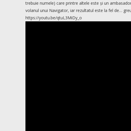
trebuie numele) care printre altele este și un ambasador 
volanul unui Navigator, iar rezultatul este la fel de… gre
https://youtu.be/qtuL3MiDy_o