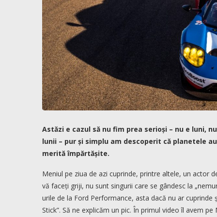
Astăzi e cazul să nu fim prea serioși – nu e luni, n
lunii – pur și simplu am descoperit că planetele au
merită împărtășite.
Meniul pe ziua de azi cuprinde, printre altele, un actor d
vă faceți griji, nu sunt singurii care se gândesc la „nemur
urile de la Ford Performance, asta dacă nu ar cuprinde ș
Stick”. Să ne explicăm un pic. În primul video îl avem