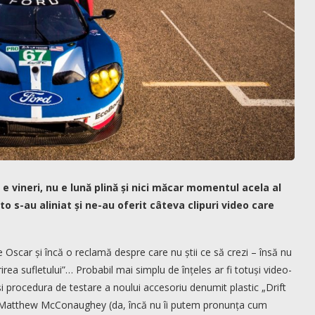
u e vineri, nu e lună plină și nici măcar momentul acela al
to s-au aliniat și ne-au oferit câteva clipuri video care
e Oscar și încă o reclamă despre care nu știi ce să crezi – însă nu
irea sufletului”… Probabil mai simplu de înțeles ar fi totuși video-
i procedura de testare a noului accesoriu denumit plastic „Drift
 pe Matthew McConaughey (da, încă nu îi putem pronunța cum