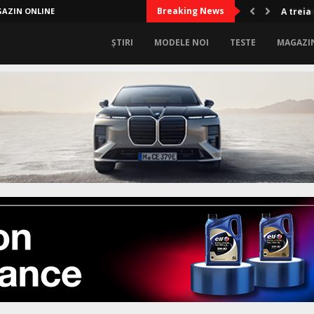
Breaking News
AZIN ONLINE
A treia
ȘTIRI
MODELE NOI
TESTE
MAGAZI