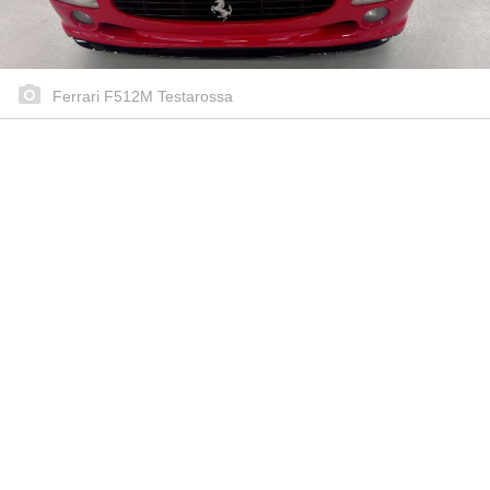
Ferrari F512M Testarossa