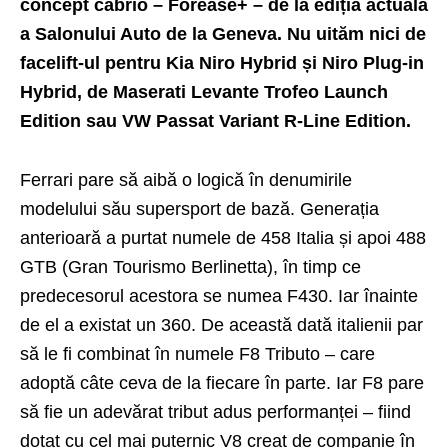
concept cabrio – Forease+ – de la ediția actuală
a Salonului Auto de la Geneva. Nu uităm nici de
facelift-ul pentru Kia Niro Hybrid și Niro Plug-in
Hybrid, de Maserati Levante Trofeo Launch
Edition sau VW Passat Variant R-Line Edition.
Ferrari pare să aibă o logică în denumirile
modelului său supersport de bază. Generația
anterioară a purtat numele de 458 Italia și apoi 488
GTB (Gran Tourismo Berlinetta), în timp ce
predecesorul acestora se numea F430. Iar înainte
de el a existat un 360. De această dată italienii par
să le fi combinat în numele F8 Tributo – care
adoptă câte ceva de la fiecare în parte. Iar F8 pare
să fie un adevărat tribut adus performanței – fiind
dotat cu cel mai puternic V8 creat de companie în