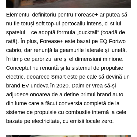
Elementul definitoriu pentru Forease+ ar putea să
nu fie totuși soft top-ul portocaliu intens, ci stilul
spatelui – ce adoptă formula „ducktail” (coadă de
rață). În plus, Forease+ este bazat pe EQ Fortwo
cabrio, dar renunță la geamurile laterale și lunetă,
în timp ce parbrizul are și el dimensiuni minione.
Conceptul nu renunță și la sistemul de propulsie
electric, deoarece Smart este pe cale să devină un
brand EV undeva în 2020. Daimler vrea să-și
adjudece onoarea de a deține primul brand auto
din lume care a făcut conversia completă de la
sisteme de propulsie cu combustie internă la cele
bazate pe electricitate, cu emisii locale zero.