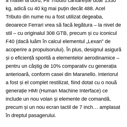
a masei la bord, F8 Tributo cântărește doar 1330
kg, adică cu 40 kg mai puțin decât 488. Acel
Tributo din nume nu a fost utilizat degeaba,
deoarece Ferrari vrea să facă legătura – la nivel de
stil – cu originalul 308 GTB, precum și cu iconicul
F40 (dacă luăm în calcul elementul „Lexan” de
acoperire a propulsorului). În plus, designul asigură
și o eficiență sporită a elementelor aerodinamice –
pentru un câștig de 10% comparativ cu generația
anterioară, conform casei din Maranello. Interiorul
a fost și el complet restilizat, fiind dotat cu o nouă
generație HMI (Human Machine Interface) ce
include un nou volan și elemente de comandă,
precum și un nou ecran tactil de 7 inch… amplasat
în dreptul pasagerului.