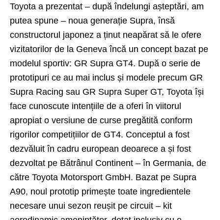
Toyota a prezentat – după îndelungi așteptări, am
putea spune – noua generație Supra, însă
constructorul japonez a ținut neapărat să le ofere
vizitatorilor de la Geneva încă un concept bazat pe
modelul sportiv: GR Supra GT4. După o serie de
prototipuri
ce au mai inclus și modele precum GR
Supra Racing sau GR Supra Super GT, Toyota își
face cunoscute intențiile de a oferi în viitorul
apropiat o versiune de curse pregătită conform
rigorilor competițiilor de GT4. Conceptul a fost
dezvăluit în cadru european deoarece a și fost
dezvoltat pe Bătrânul Continent – în Germania, de
către Toyota Motorsport GmbH. Bazat pe
Supra
A90
, noul prototip primește toate ingredientele
necesare unui sezon reușit pe circuit – kit
aerodinamic amenințător, dotat inclusiv cu o