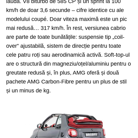
lăuda. V8 biturbo de 585 CP și un sprint la 100
km/h de doar 3,6 secunde – cifre identice cu ale
modelului coupé. Doar viteza maximă este un pic
mai redusă… 317 km/h. În rest, versiunea cabrio
are parte de toate bunătățile: suspensie tip „coil-
over” ajustabilă, sistem de direcție pentru toate
cele patru roți sau aerodinamică activă. Soft-top-ul
are o structură din magneziu/oțel/aluminiu pentru o
greutate redusă și, în plus, AMG oferă și două
pachete AMG Carbon-Fibre pentru un plus de stil
și un minus de kg.