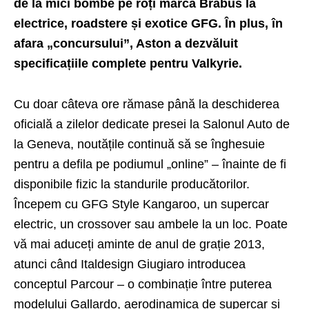
de la mici bombe pe roți marca Brabus la
electrice, roadstere și exotice GFG. În plus, în
afara „concursului”, Aston a dezvăluit
specificațiile complete pentru Valkyrie.
Cu doar câteva ore rămase până la deschiderea
oficială a zilelor dedicate presei la Salonul Auto de
la Geneva, noutățile continuă să se înghesuie
pentru a defila pe podiumul „online” – înainte de fi
disponibile fizic la standurile producătorilor.
Începem cu GFG Style Kangaroo, un supercar
electric, un crossover sau ambele la un loc. Poate
vă mai aduceți aminte de anul de grație 2013,
atunci când Italdesign Giugiaro introducea
conceptul Parcour – o combinație între puterea
modelului Gallardo, aerodinamica de supercar și