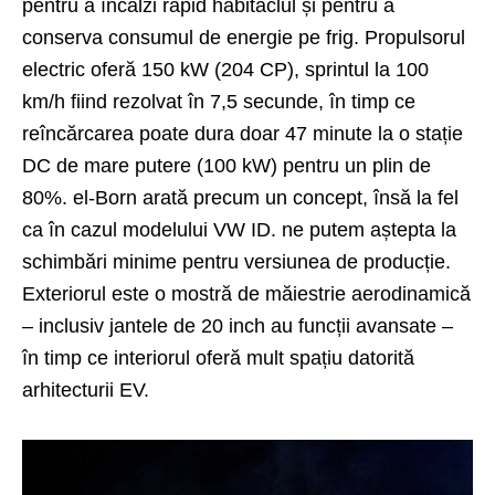
pentru a încălzi rapid habitaclul și pentru a
conserva consumul de energie pe frig. Propulsorul
electric oferă 150 kW (204 CP), sprintul la 100
km/h fiind rezolvat în 7,5 secunde, în timp ce
reîncărcarea poate dura doar 47 minute la o stație
DC de mare putere (100 kW) pentru un plin de
80%. el-Born arată precum un concept, însă la fel
ca în cazul modelului VW ID. ne putem aștepta la
schimbări minime pentru versiunea de producție.
Exteriorul este o mostră de măiestrie aerodinamică
– inclusiv jantele de 20 inch au funcții avansate –
în timp ce interiorul oferă mult spațiu datorită
arhitecturii EV.