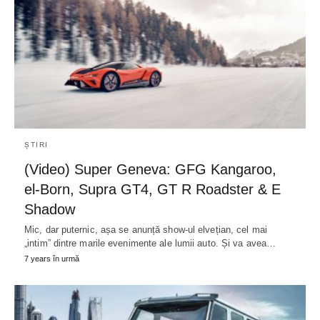
ȘTIRI
(Video) Super Geneva: GFG Kangaroo,
el-Born, Supra GT4, GT R Roadster & E
Shadow
Mic, dar puternic, așa se anunță show-ul elvețian, cel mai
„intim” dintre marile evenimente ale lumii auto. Și va avea…
7 years în urmă