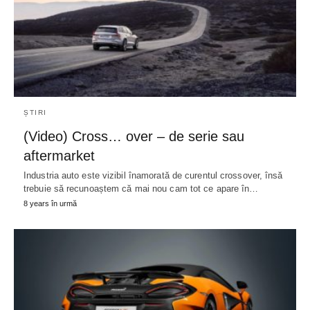
ȘTIRI
(Video) Cross… over – de serie sau
aftermarket
Industria auto este vizibil înamorată de curentul crossover, însă
trebuie să recunoaștem că mai nou cam tot ce apare în…
8 years în urmă