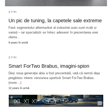
ȘTIRI
Un pic de tuning, la capetele sale extreme
Fanii segmentului aftermarket al industriei auto sunt mulți și
variați – iar specialiștii se întrec adeseori în prezentarea unei
oferte…
9 years în urmă
ȘTIRI
Smart ForTwo Brabus, imagini-spion
Deși noua generație abia a fost prezentată, iată că nemții deja
pregătesc intens versiunea sportivă Smart ForTwo Brabus.
(more…)
12 years în urmă