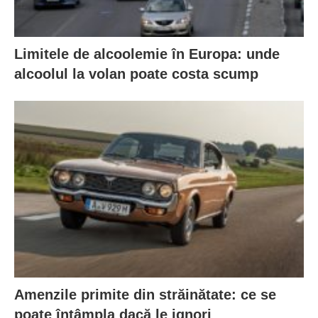
Limitele de alcoolemie în Europa: unde
alcoolul la volan poate costa scump
Amenzile primite din străinătate: ce se
poate întâmpla dacă le ignori