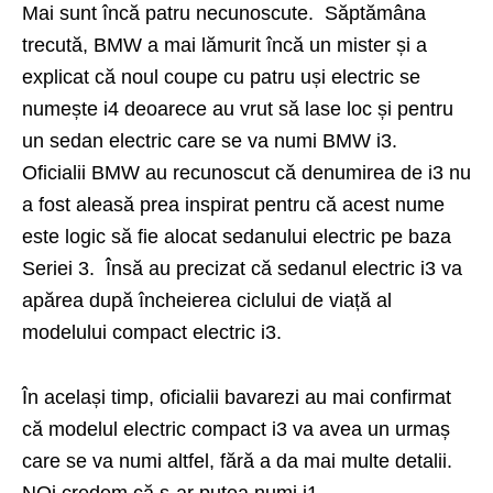
Mai sunt încă patru necunoscute. Săptămâna
trecută, BMW a mai lămurit încă un mister și a
explicat că noul coupe cu patru uși electric se
numește i4 deoarece au vrut să lase loc și pentru
un sedan electric care se va numi BMW i3.
Oficialii BMW au recunoscut că denumirea de i3 nu
a fost aleasă prea inspirat pentru că acest nume
este logic să fie alocat sedanului electric pe baza
Seriei 3. Însă au precizat că sedanul electric i3 va
apărea după încheierea ciclului de viață al
modelului compact electric i3.
În același timp, oficialii bavarezi au mai confirmat
că modelul electric compact i3 va avea un urmaș
care se va numi altfel, fără a da mai multe detalii.
NOi credem că s-ar putea numi i1.