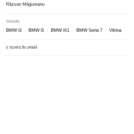
Răzvan Măgureanu
TAGURI:
BMW i3
BMW i5
BMW iX1
BMW Seria 7
Vitrina
5 YEARS ÎN URMĂ