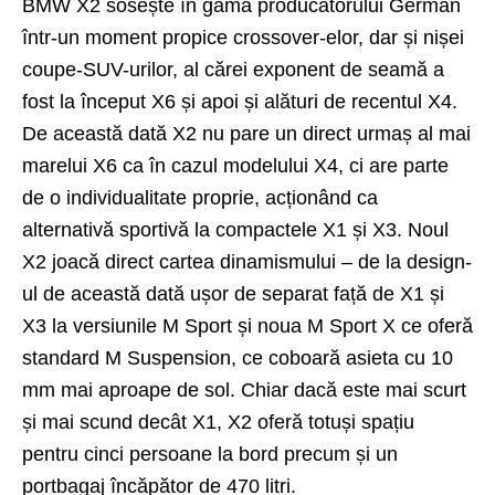
BMW X2 sosește în gama producătorului German
într-un moment propice crossover-elor, dar și nișei
coupe-SUV-urilor, al cărei exponent de seamă a
fost la început X6 și apoi și alături de recentul X4.
De această dată X2 nu pare un direct urmaș al mai
marelui X6 ca în cazul modelului X4, ci are parte
de o individualitate proprie, acționând ca
alternativă sportivă la compactele X1 și X3. Noul
X2 joacă direct cartea dinamismului – de la design-
ul de această dată ușor de separat față de X1 și
X3 la versiunile M Sport și noua M Sport X ce oferă
standard M Suspension, ce coboară asieta cu 10
mm mai aproape de sol. Chiar dacă este mai scurt
și mai scund decât X1, X2 oferă totuși spațiu
pentru cinci persoane la bord precum și un
portbagaj încăpător de 470 litri.