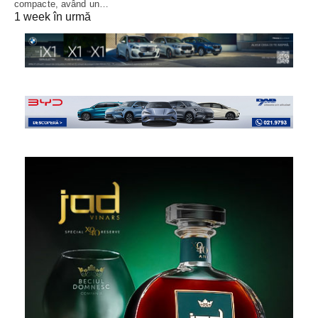
compacte, având un…
1 week în urmă