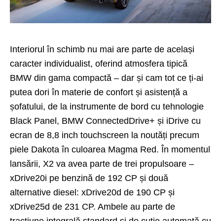
Interiorul în schimb nu mai are parte de același
caracter individualist, oferind atmosfera tipică
BMW din gama compactă – dar și cam tot ce ți-ai
putea dori în materie de confort și asistență a
șofatului, de la instrumente de bord cu tehnologie
Black Panel, BMW ConnectedDrive+ și iDrive cu
ecran de 8,8 inch touchscreen la noutăți precum
piele Dakota în culoarea Magma Red. În momentul
lansării, X2 va avea parte de trei propulsoare –
xDrive20i pe benzină de 192 CP și două
alternative diesel: xDrive20d de 190 CP și
xDrive25d de 231 CP. Ambele au parte de
tracțiune integrală standard și de cutie automată cu