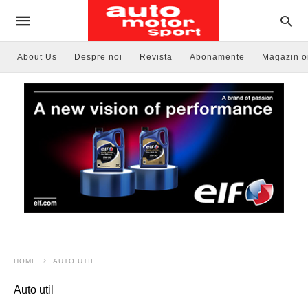
About Us
Despre noi
Revista
Abonamente
Magazin o
HOME
AUTO UTIL
Auto util