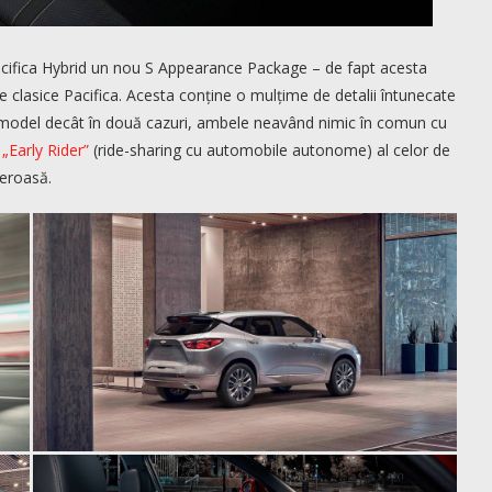
Pacifica Hybrid un nou S Appearance Package – de fapt acesta
e clasice Pacifica. Acesta conține o mulțime de detalii întunecate
 model decât în două cazuri, ambele neavând nimic în comun cu
„Early Rider”
(ride-sharing cu automobile autonome) al celor de
eroasă.