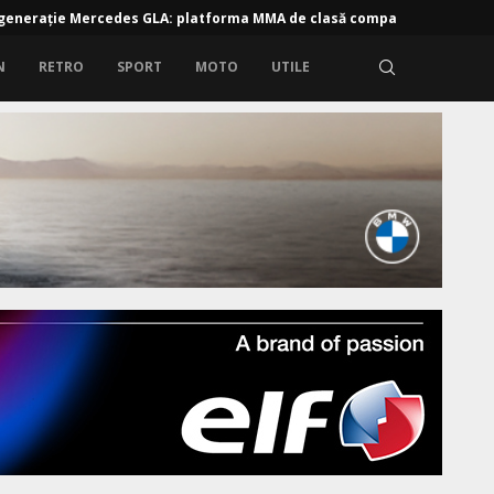
: Audi Q9 – Vârful de gamă
eia generație Mercedes GLA: platforma MMA de clasă compactă,...
N
RETRO
SPORT
MOTO
UTILE