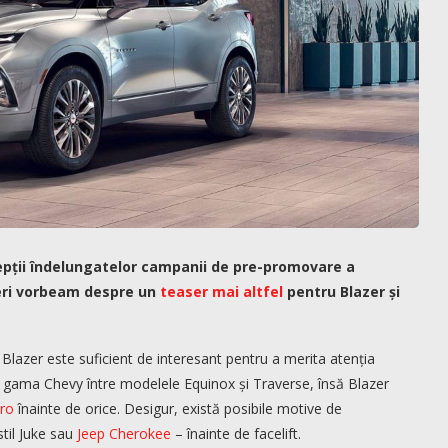
depții îndelungatelor campanii de pre-promovare a
ieri vorbeam despre un
teaser mai altfel
pentru Blazer și
Blazer este suficient de interesant pentru a merita atenția
n gama Chevy între modelele Equinox și Traverse, însă Blazer
ro
înainte de orice. Desigur, există posibile motive de
stil Juke sau
Jeep Cherokee
– înainte de facelift.