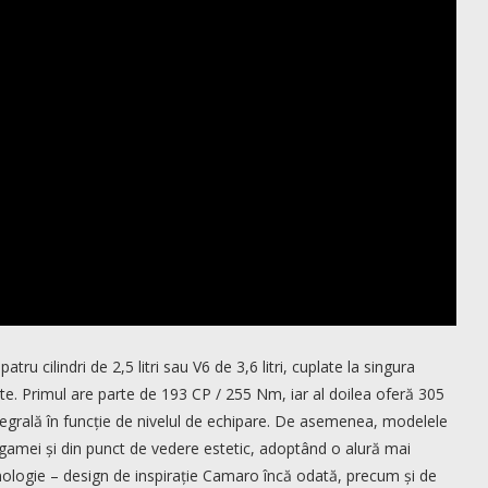
ru cilindri de 2,5 litri sau V6 de 3,6 litri, cuplate la singura
e. Primul are parte de 193 CP / 255 Nm, iar al doilea oferă 305
ntegrală în funcție de nivelul de echipare. De asemenea, modelele
 gamei și din punct de vedere estetic, adoptând o alură mai
nologie – design de inspirație Camaro încă odată, precum și de