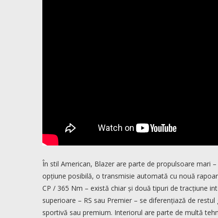
În stil American, Blazer are parte de propulsoare mari – pat
opțiune posibilă, o transmisie automată cu nouă rapoart
CP / 365 Nm – există chiar și două tipuri de tracțiune i
superioare – RS sau Premier – se diferențiază de restul
sportivă sau premium. Interiorul are parte de multă teh