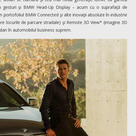
 prin gesturi şi BMW Head-Up Display – acum cu o suprafaţă de
in portofoliul BMW Connected şi alte inovaţii absolute în industrie
re locurile de parcare stradale) şi Remote 3D View* (imagine 3D
edan în automobilul business suprem.