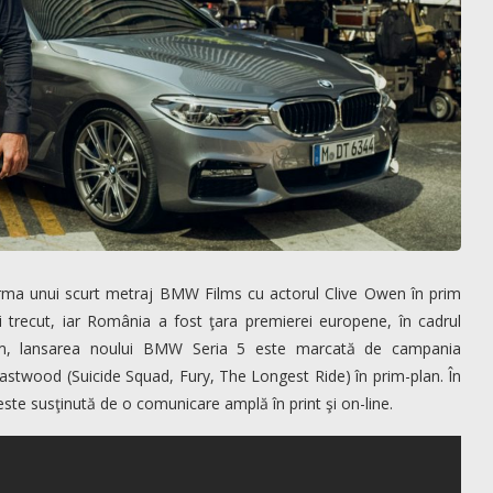
rma unui scurt metraj BMW Films cu actorul Clive Owen în prim
i trecut, iar România a fost ţara premierei europene, în cadrul
cum, lansarea noului BMW Seria 5 este marcată de campania
stwood (Suicide Squad, Fury, The Longest Ride) în prim-plan. În
te susţinută de o comunicare amplă în print şi on-line.