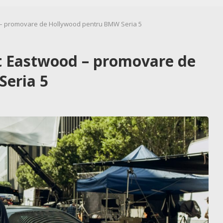
d – promovare de Hollywood pentru BMW Seria 5
tt Eastwood – promovare de
eria 5