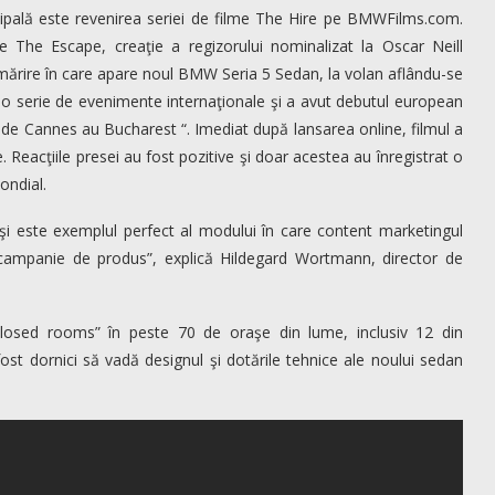
ipală este revenirea seriei de filme The Hire pe BMWFilms.com.
The Escape, creaţie a regizorului nominalizat la Oscar Neill
ărire în care apare noul BMW Seria 5 Sedan, la volan aflându-se
r-o serie de evenimente internaţionale şi a avut debutul european
lms de Cannes au Bucharest “. Imediat după lansarea online, filmul a
 Reacţiile presei au fost pozitive şi doar acestea au înregistrat o
ondial.
şi este exemplul perfect al modului în care content marketingul
 campanie de produs”, explică Hildegard Wortmann, director de
“closed rooms” în peste 70 de oraşe din lume, inclusiv 12 din
ost dornici să vadă designul şi dotările tehnice ale noului sedan