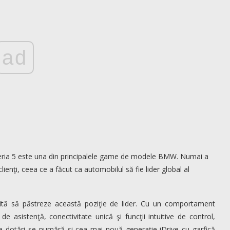
ad
eria 5 este una din principalele game de modele BMW. Numai a
ienţi, ceea ce a făcut ca automobilul să fie lider global al
tă să păstreze această poziţie de lider. Cu un comportament
 asistenţă, conectivitate unică şi funcţii intuitive de control,
re dotări se numără şi cea mai nouă generaţie iDrive cu garfică