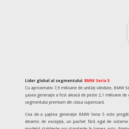
Lider global al segmentului:
BMW Seria 5
Cu aproximativ 7,9 milioane de unităţi vândute, BMW S
şasea generaţie a fost aleasă de peste 2,1 milioane de cl
segmentului premium din clasa superioară.
Cea de-a şaptea generaţie BMW Seria 5 este pregăti
dinamic de excepţie, un pachet fără egal de sisteme de
modelul stabileşte noi standarde în lumea auto. Print