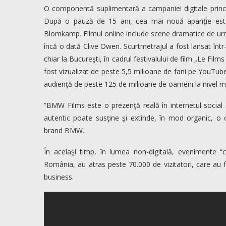
O componentă suplimentară a campaniei digitale princ
După o pauză de 15 ani, cea mai nouă apariţie este 
Blomkamp. Filmul online include scene dramatice de urm
încă o dată Clive Owen. Scurtmetrajul a fost lansat înt
chiar la Bucureşti, în cadrul festivalului de film „Le Fi
fost vizualizat de peste 5,5 milioane de fani pe YouTube.
audienţă de peste 125 de milioane de oameni la nivel m
“BMW Films este o prezenţă reală în internetul social 
autentic poate susţine şi extinde, în mod organic, o
brand BMW.
În acelaşi timp, în lumea non-digitală, evenimente 
România, au atras peste 70.000 de vizitatori, care au f
business.