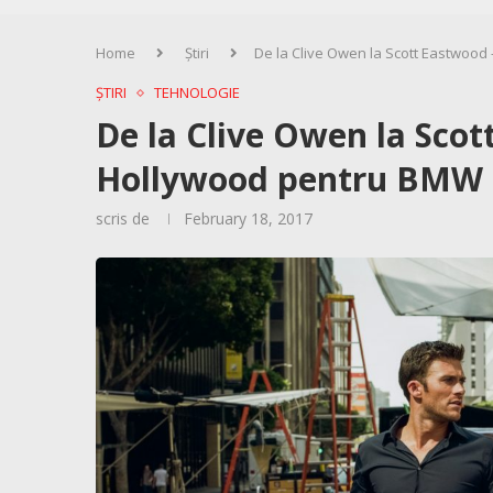
Home
Știri
De la Clive Owen la Scott Eastwoo
ȘTIRI
TEHNOLOGIE
De la Clive Owen la Sco
Hollywood pentru BMW S
scris de
February 18, 2017