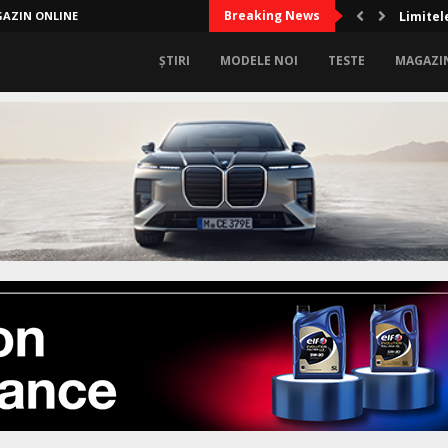
Breaking News
AZIN ONLINE
Limitel
ȘTIRI
MODELE NOI
TESTE
MAGAZI