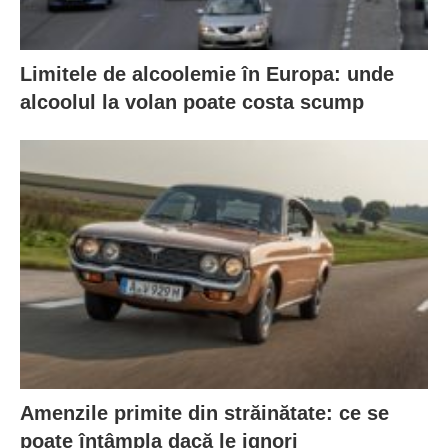
Limitele de alcoolemie în Europa: unde
alcoolul la volan poate costa scump
Amenzile primite din străinătate: ce se
poate întâmpla dacă le ignori