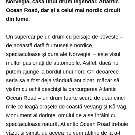
Norvegia, casa unui drum legendar, Atlantic
Ocean Road, dar și a celui mai nordic circuit
din lume.
Un supercar pe un drum cu peisaje de poveste –
de această dată frumusețile nordice,
spectaculoase și dure ale Norvegiei – este visul
multor pasionați de automobile. Astfel, dacă nu
putem ajunge la bordul unui Ford GT deoarece
seria sa a fost deja vândută anticipat, măcar să
visăm cu ochii deschiși la parcurgerea Atlantic
Ocean Road – un drum foarte scurt, de doar cinci
mile ce leagă orașele de coastă Vevang și Kårvåg.
Monument al dorinței omului de a se întâlni cu
spectaculoasa natură, Atlantic Ocean Road trebuie
văzut și simțit, de aceea ne vom abține de la a-l