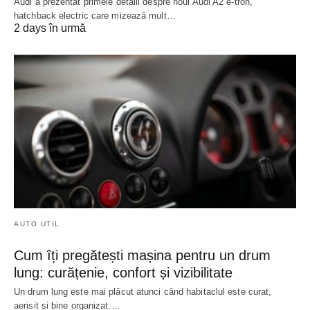
Audi a prezentat primele detalii despre noul Audi A2 e-tron,
hatchback electric care mizează mult…
2 days în urmă
AUTO UTIL
Cum îți pregătești mașina pentru un drum
lung: curățenie, confort și vizibilitate
Un drum lung este mai plăcut atunci când habitaclul este curat,
aerisit și bine organizat.…