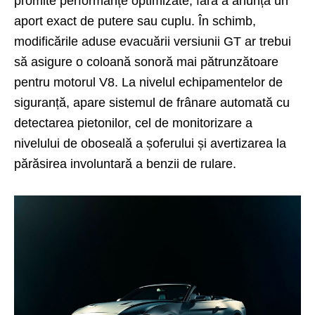
promite perfor­manțe optimizate, fără a anunța un
aport exact de putere sau cuplu. În schimb,
modificările aduse evacuării versiunii GT ar trebui
să asigure o co­loană sonoră mai pătrunzătoare
pentru motorul V8. La nivelul echipamentelor de
siguranță, apare sistemul de frânare automată cu
detectarea pietonilor, cel de monitorizare a
nivelului de oboseală a șoferului și avertizarea la
părăsirea involuntară a benzii de rulare.