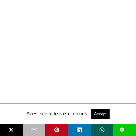
Acest site utilizeaza cookies.
Accept
Știri
Modele noi
Teste
Magazin
Retro
Sport
Moto
L