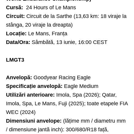
Cursă:
24 Hours of Le Mans
Circuit:
Circuit de la Sarthe (13,63 km: 18 viraje la
stânga, 20 viraje la dreapta)
Locație:
Le Mans, Franța
Data/Ora:
Sâmbătă, 13 iunie, 16:00 CEST
LMGT3
Anvelopă:
Goodyear Racing Eagle
Specificație anvelopă:
Eagle Medium
Utilizări anterioare:
Imola, Spa (2026); Qatar,
Imola, Spa, Le Mans, Fuji (2025); toate etapele FIA
WEC (2024)
Dimensiuni anvelope:
(lățime mm / diametru mm
/ dimensiune jantă inch): 300/680/R18 față,