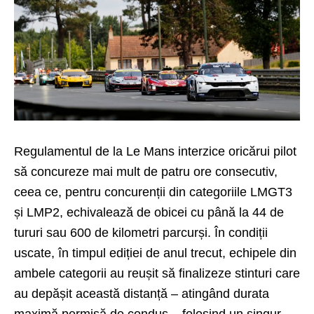
Regulamentul de la Le Mans interzice oricărui pilot
să concureze mai mult de patru ore consecutiv,
ceea ce, pentru concurenții din categoriile LMGT3
și LMP2, echivalează de obicei cu până la 44 de
tururi sau 600 de kilometri parcurși. În condiții
uscate, în timpul ediției de anul trecut, echipele din
ambele categorii au reușit să finalizeze stinturi care
au depășit această distanță – atingând durata
maximă permisă de condus – folosind un singur