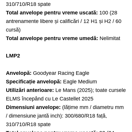
310/710/R18 spate
Total anvelope pentru vreme uscată:
100 (28
antrenamente libere și calificări / 12 H1 și H2 / 60
cursă)
Total anvelope pentru vreme umedă:
Nelimitat
LMP2
Anvelopă:
Goodyear Racing Eagle
Specificație anvelopă:
Eagle Medium
Utilizări anterioare:
Le Mans (2025); toate cursele
ELMS începând cu Le Castellet 2025
Dimensiuni anvelope:
(lățime mm / diametru mm
/ dimensiune jantă inch): 300/680/R18 față,
310/710/R18 spate