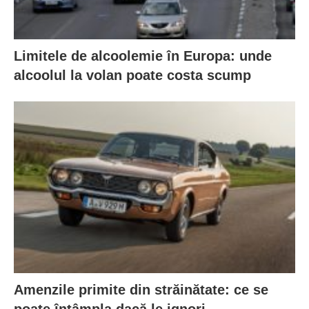
Limitele de alcoolemie în Europa: unde
alcoolul la volan poate costa scump
Amenzile primite din străinătate: ce se
poate întâmpla dacă le ignori