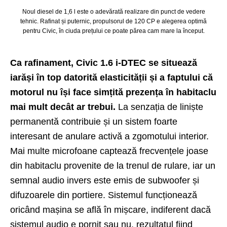
Noul diesel de 1,6 l este o adevărată realizare din punct de vedere
tehnic. Rafinat și puternic, propulsorul de 120 CP e alegerea optimă
pentru Civic, în ciuda prețului ce poate părea cam mare la început.
Ca rafinament, Civic 1.6 i-DTEC se situează
iarăși în top datorită elasticității și a faptului că
motorul nu își face simțită prezența în habitaclu
mai mult decât ar trebui.
La senzația de liniște
permanentă contribuie și un sistem foarte
interesant de anulare activă a zgomotului interior.
Mai multe microfoane captează frecvențele joase
din habitaclu provenite de la trenul de rulare, iar un
semnal audio invers este emis de subwoofer și
difuzoarele din portiere. Sistemul funcționează
oricând mașina se află în mișcare, indiferent dacă
sistemul audio e pornit sau nu, rezultatul fiind