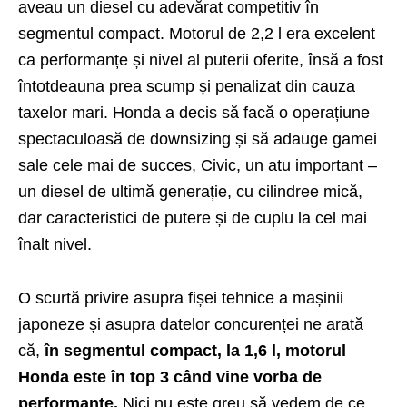
aveau un diesel cu adevărat competitiv în
segmentul compact. Motorul de 2,2 l era excelent
ca performanțe și nivel al puterii oferite, însă a fost
întotdeauna prea scump și penalizat din cauza
taxelor mari. Honda a decis să facă o operațiune
spectaculoasă de downsizing și să adauge gamei
sale cele mai de succes, Civic, un atu important –
un diesel de ultimă generație, cu cilindree mică,
dar caracteristici de putere și de cuplu la cel mai
înalt nivel.
O scurtă privire asupra fișei tehnice a mașinii
japoneze și asupra datelor concurenței ne arată
că,
în segmentul compact, la 1,6 l, motorul
Honda este în top 3 când vine vorba de
performanțe.
Nici nu este greu să vedem de ce.