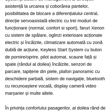
asistență la urcarea și coborârea pantelor,
posibilitatea de blocare a diferențialului central,
direcție servoasistată electric cu trei moduri de
funcționare (normal, confort si sport), faruri Xenon
cu sistem de spălare, oglinzi exterioare acționate
electric și încălzite, climatizare automată cu zonă
dublă de acțiune, Keyless Start System cu buton
de pornire/oprire, pilot automat, scaune față și
spate (rândul al doilea) încălzite, senzori de
parcare, tapițerie din piele, plafon panoramic cu
deschidere parțială, sistem de navigație, bluetooth
cu recunoaștere vocală, display cameră video
marșarier și multe altele.
În privința confortului pasagerilor, al doilea rând de