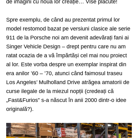
de imagini cu noua lor creație… Vise plăcute!
Spre exemplu, de când au prezentat primul lor
model restomod bazat pe versiuni clasice ale serie
911 de la Porsche noi am devenit adevărați fani ai
Singer Vehicle Design – drept pentru care nu am
ratat ocazia de a vă împărtăși cel mai nou proiect
al lor. Este vorba despre un exemplar inspirat din
era anilor ’60 – ’70, atunci când faimosul traseu
Los Angeles’ Mulholland Drive atrăgea amatorii de
curse ilegale de la miezul nopții (credeați că
„Fast&Furios” s-a născut în anii 2000 dintr-o idee
originală?).