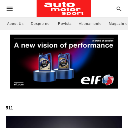
About Us
Despre noi
Revista
Abonamente
Magazin o
911