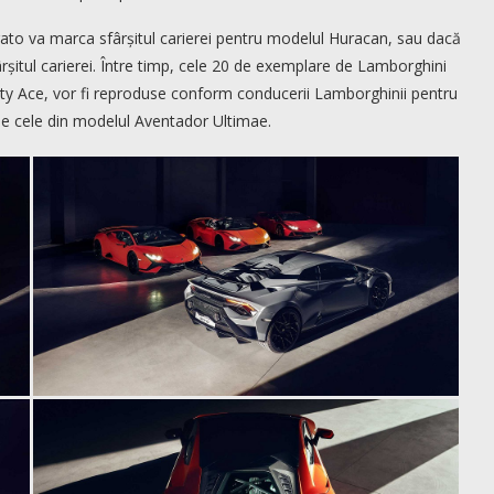
rato va marca sfârșitul carierei pentru modelul Huracan, sau dacă
rșitul carierei. Între timp, cele 20 de exemplare de Lamborghini
ity Ace, vor fi reproduse conform conducerii Lamborghinii pentru
uri de cele din modelul Aventador Ultimae.