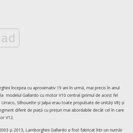
ad
hini începea cu aproximativ 19 ani în urmă, mai precis în anul
 la modelul Gallardo cu motor V10 central (primul de acest fel
Urraco, Silhouette și Jalpa erau toate propulsate de unități V8) și
gment diferit de piață cu prețuri mai abordabile decât cel în care
tor V12.
i 2003 și 2013, Lamborghini Gallardo a fost fabricat într-un număr