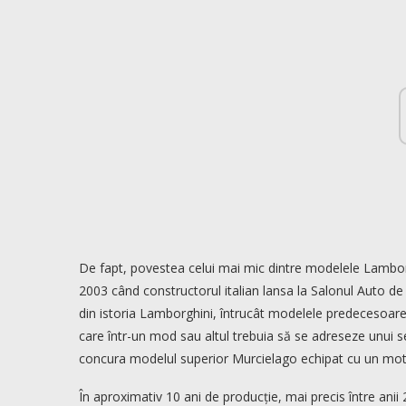
De fapt, povestea celui mai mic dintre modelele Lamborg
2003 când constructorul italian lansa la Salonul Auto de
din istoria Lamborghini, întrucât modelele predecesoare 
care într-un mod sau altul trebuia să se adreseze unui se
concura modelul superior Murcielago echipat cu un mo
În aproximativ 10 ani de producție, mai precis între ani