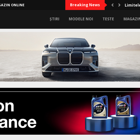
Breaking News
AZIN ONLINE
Limitel
ȘTIRI
MODELE NOI
TESTE
MAGAZI