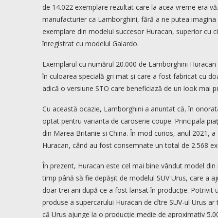
de 14.022 exemplare rezultat care la acea vreme era văz
manufacturier ca Lamborghini, fără a ne putea imagina 
exemplare din modelul succesor Huracan, superior cu c
înregistrat cu modelul Galardo.
Exemplarul cu numărul 20.000 de Lamborghini Huracan 
în culoarea specială gri mat și care a fost fabricat cu d
adică o versiune STO care beneficiază de un look mai p
Cu această ocazie, Lamborghini a anuntat că, în onorata
optat pentru varianta de caroserie coupe. Principala piaț
din Marea Britanie si China. În mod curios, anul 2021, a 
Huracan, când au fost consemnate un total de 2.568 e
În prezent, Huracan este cel mai bine vândut model din 
timp până să fie depășit de modelul SUV Urus, care a aju
doar trei ani după ce a fost lansat în producție. Potriv
produse a supercarului Huracan de cître SUV-ul Urus ar t
că Urus ajunge la o producție medie de aproximativ 5.0