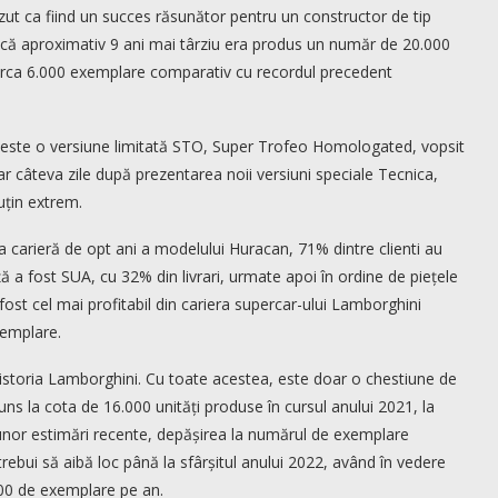
ut ca fiind un succes răsunător pentru un constructor de tip
că aproximativ 9 ani mai târziu era produs un număr de 20.000
irca 6.000 exemplare comparativ cu recordul precedent
este o versiune limitată STO, Super Trofeo Homologated, vopsit
oar câteva zile după prezentarea noii versiuni speciale Tecnica,
uțin extrem.
 carieră de opt ani a modelului Huracan, 71% dintre clienti au
ă a fost SUA, cu 32% din livrari, urmate apoi în ordine de piețele
fost cel mai profitabil din cariera supercar-ului Lamborghini
xemplare.
istoria Lamborghini. Cu toate acestea, este doar o chestiune de
ns la cota de 16.000 unități produse în cursul anului 2021, la
it unor estimări recente, depășirea la numărul de exemplare
rebui să aibă loc până la sfârșitul anului 2022, având în vedere
00 de exemplare pe an.