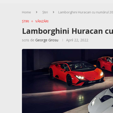
Home
Știri
Lamborghini Huracan cu numărul 20
ȘTIRI
VÂNZĂRI
Lamborghini Huracan cu
scris de
George Grosu
April 22, 2022