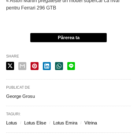
« Aston Martin pregătește un model supercar ca rival
pentru Ferrari 296 GTB
Părerea ta
SHARE
PUBLICAT DE
George Grosu
TAGURI:
Lotus
Lotus Elise
Lotus Emira
Vitrina