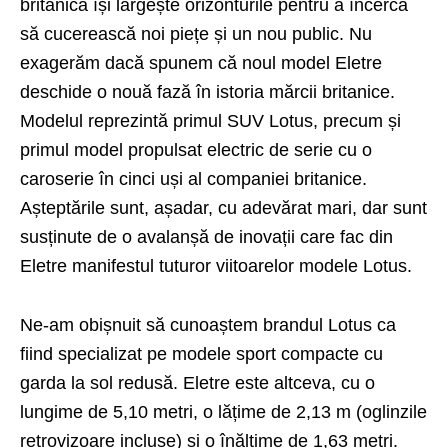
britanică își lărgește orizonturile pentru a încerca
să cucerească noi piețe și un nou public. Nu
exagerăm dacă spunem că noul model Eletre
deschide o nouă fază în istoria mărcii britanice.
Modelul reprezintă primul SUV Lotus, precum și
primul model propulsat electric de serie cu o
caroserie în cinci uși al companiei britanice.
Așteptările sunt, așadar, cu adevărat mari, dar sunt
susținute de o avalanșă de inovații care fac din
Eletre manifestul tuturor viitoarelor modele
Lotus
.
Ne-am obișnuit să cunoaștem brandul Lotus ca
fiind specializat pe modele sport compacte cu
garda la sol redusă. Eletre este altceva, cu o
lungime de 5,10 metri, o lățime de 2,13 m (oglinzile
retrovizoare incluse) și o înălțime de 1,63 metri.