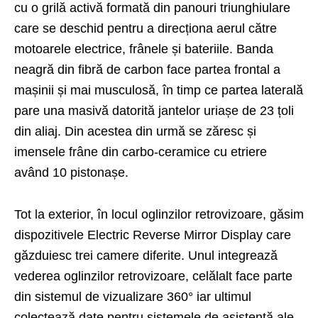
cu o grilă activă formată din panouri triunghiulare
care se deschid pentru a direcționa aerul către
motoarele electrice, frânele și bateriile. Banda
neagră din fibră de carbon face partea frontal a
mașinii și mai musculosă, în timp ce partea laterală
pare una masivă datorită jantelor uriașe de 23 țoli
din aliaj. Din acestea din urmă se zăresc și
imensele frâne din carbo-ceramice cu etriere
având 10 pistonașe.
Tot la exterior, în locul oglinzilor retrovizoare, găsim
dispozitivele Electric Reverse Mirror Display care
găzduiesc trei camere diferite. Unul integrează
vederea oglinzilor retrovizoare, celălalt face parte
din sistemul de vizualizare 360° iar ultimul
colectează date pentru sistemele de asistență ale