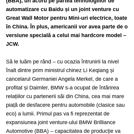
(BBA), un acord pe partea tehnologiilor de
automatizare cu Baidu și un joint venture cu
Great Wall Motor pentru Mini-uri electrice, toate
în China. În plus, americanii vor avea parte de o
versiune specială a celui mai hardcore model –
JCW.
Să le luăm pe rând – cu ocazia întrunirii la nivel
înalt dintre prim ministrul chinez Li Keqiang și
cancelarul Germaniei Angela Merkel,
de care a
profitat și Daimler
, BMW s-a ocupat de întărirea
relațiilor cu partenerii săi din China, cea mai mare
piață de desfacere pentru automobile (clasice sau
eco) a lumii. Primul pas va fi reprezentat de
expansiunea joint venture-ului BMW Brilliance
Automotive (BBA) – capacitatea de producție va