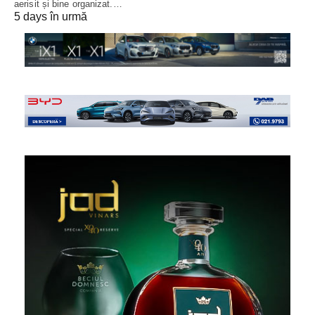
aerisit și bine organizat.…
5 days în urmă