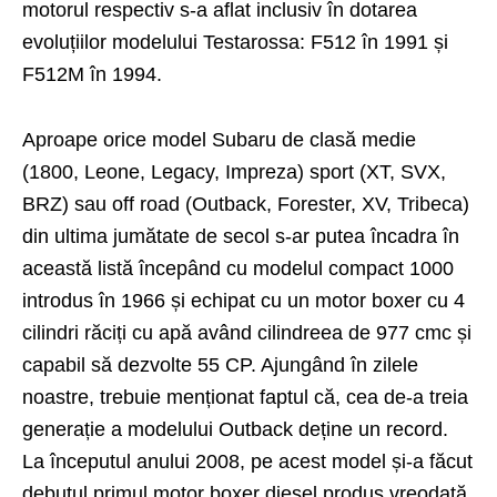
motorul respectiv s-a aflat inclusiv în dotarea
evoluțiilor modelului Testarossa: F512 în 1991 și
F512M în 1994.
Aproape orice model Subaru de clasă medie
(1800, Leone, Legacy, Impreza) sport (XT, SVX,
BRZ) sau off road (Outback, Forester, XV, Tribeca)
din ultima jumătate de secol s-ar putea încadra în
această listă începând cu modelul compact 1000
introdus în 1966 și echipat cu un motor boxer cu 4
cilindri răciți cu apă având cilindreea de 977 cmc și
capabil să dezvolte 55 CP. Ajungând în zilele
noastre, trebuie menționat faptul că, cea de-a treia
generație a modelului Outback deține un record.
La începutul anului 2008, pe acest model și-a făcut
debutul primul motor boxer diesel produs vreodată.