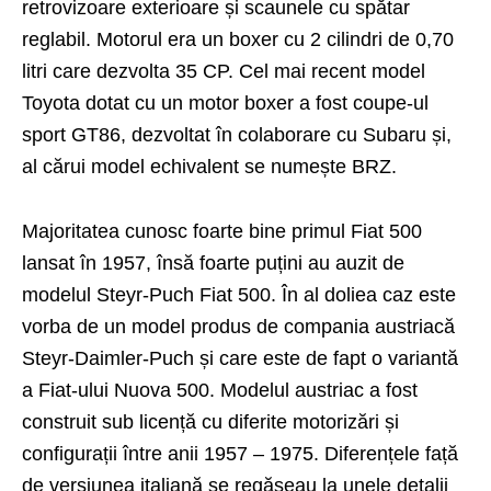
retrovizoare exterioare și scaunele cu spătar
reglabil. Motorul era un boxer cu 2 cilindri de 0,70
litri care dezvolta 35 CP. Cel mai recent model
Toyota dotat cu un motor boxer a fost coupe-ul
sport GT86, dezvoltat în colaborare cu Subaru și,
al cărui model echivalent se numește BRZ.
Majoritatea cunosc foarte bine primul Fiat 500
lansat în 1957, însă foarte puțini au auzit de
modelul Steyr-Puch Fiat 500. În al doliea caz este
vorba de un model produs de compania austriacă
Steyr-Daimler-Puch și care este de fapt o variantă
a Fiat-ului Nuova 500. Modelul austriac a fost
construit sub licență cu diferite motorizări și
configurații între anii 1957 – 1975. Diferențele față
de versiunea italiană se regăseau la unele detalii