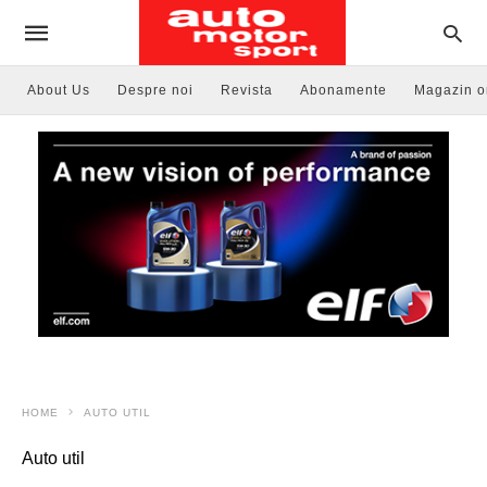
About Us
Despre noi
Revista
Abonamente
Magazin o
HOME
AUTO UTIL
Auto util