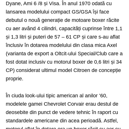
Dyane, Ami 6 /8 și Visa. În anul 1970 odată cu
lansarea modelului compact GS/GSA își face
debutul o nouă generație de motoare boxer răcite
cu aer având 4 cilindri, capacități cuprinse între 1,1
și 1,3 litri și puteri de 57 – 61 CP și care s-au aflat
înclusiv în dotarea modelului din clasa mica Axel
(varianta de export a Oltcit-ului Special/Club care a
fost dotat inclusiv cu motorul boxer de 0,6 litri și 34
CP) considerat ultimul model Citroen de concepție
proprie.
În ciuda look-ului tipic american al anilor ’60,
modelele gamei Chevrolet Corvair erau destul de
deosebite din punct de vedere tehnic în raport cu
standardele americane din acea perioadă. Astfel,
motorul aflat în dotare era un boxer răcit cu aer cu