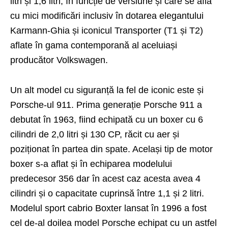
litri și 1,6 litri, în funcție de versiune și care se afla
cu mici modificări inclusiv în dotarea elegantului
Karmann-Ghia și iconicul Transporter (T1 și T2)
aflate în gama contemporană al aceluiași
producător Volkswagen.
Un alt model cu siguranță la fel de iconic este și
Porsche-ul 911. Prima generație Porsche 911 a
debutat în 1963, fiind echipată cu un boxer cu 6
cilindri de 2,0 litri și 130 CP, răcit cu aer și
poziționat în partea din spate. Același tip de motor
boxer s-a aflat și în echiparea modelului
predecesor 356 dar în acest caz acesta avea 4
cilindri și o capacitate cuprinsă între 1,1 și 2 litri.
Modelul sport cabrio Boxter lansat în 1996 a fost
cel de-al doilea model Porsche echipat cu un astfel