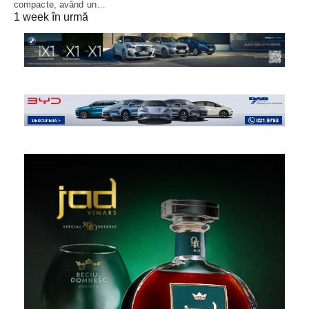
compacte, având un…
1 week în urmă