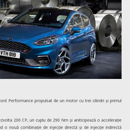
ord Performance propulsat de un motor cu trei cilindri și primul
zvolta 200 CP, un cuplu de 290 Nm și aniticipează o accelerație
ud o nouă combinație de injecție directă și de injecție indirectă