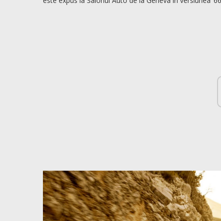
este expus la Salonul Auto de la Geneva în versiunea ’66