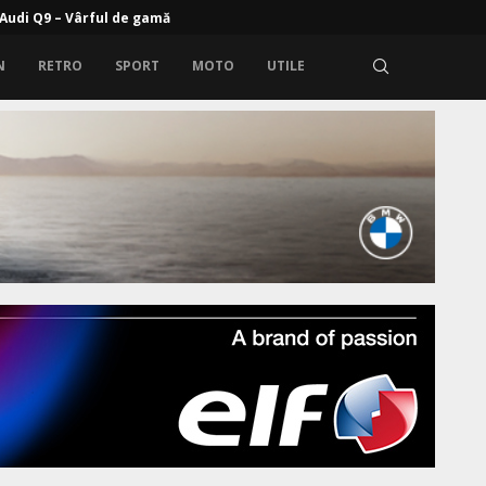
rem: Zeekr 9X cu propulsie electrică și range extender
N
RETRO
SPORT
MOTO
UTILE