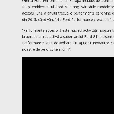
Oferta Ford Performance în Europa include, de asemenea,
RS și emblematicul Ford Mustang. Vânzările modelelo
aceeași lună a anului trecut, o performanță care vine d
din 2015, când vânzările Ford Performance crescuseră 
“Performanța accesibilă este nucleul activității noastre
la aerodinamica activă a supercarului Ford GT la sistem
Performance sunt dezvoltate cu ajutorul inovațiilor ca
noastre de pe circuitele lumii”.