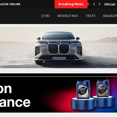
Breaking News
AZIN ONLINE
Lux sup
ȘTIRI
MODELE NOI
TESTE
MAGAZI