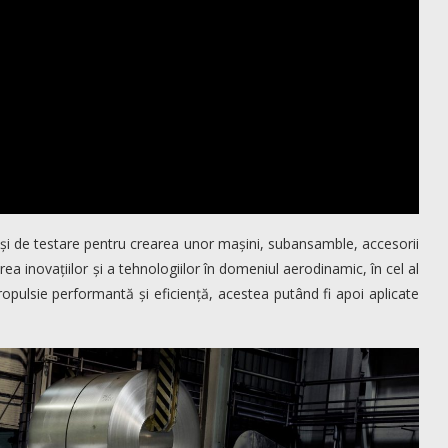
 și de testare pentru crearea unor mașini, subansamble, accesorii
ea inovațiilor și a tehnologiilor în domeniul aerodinamic, în cel al
propulsie performantă și eficiență, acestea putând fi apoi aplicate