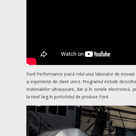
Ford Performance joacă rolul unui laborator de inovații
și experiențe de client unice. Programul include dezvoltar
materialelor ultraușoare, dar și în zonele electronică, 
la nivel larg în portofoliul de produse Ford.