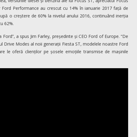
 versiunile diesel și benzină ale lui Focus ST, apreciatul Focus
r Ford Performance au crescut cu 14% în ianuarie 2017 față de
upă o creștere de 60% la nivelul anului 2016, continuând inerția
cu 62%.
 la Ford”, a spus Jim Farley, președinte și CEO Ford of Europe. “De
ul Drive Modes al noii generații Fiesta ST, modelele noastre Ford
re le oferă clienților pe șosele emoțiile transmise de mașinile