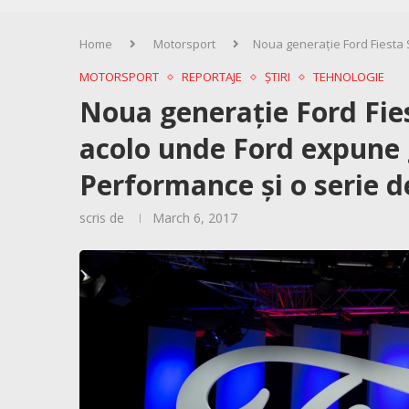
Home
Motorsport
Noua generație Ford Fiesta 
MOTORSPORT
REPORTAJE
ȘTIRI
TEHNOLOGIE
Noua generație Ford Fie
acolo unde Ford expune
Performance și o serie d
scris de
March 6, 2017