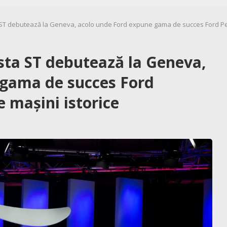
ST debutează la Geneva, acolo unde Ford expune gama de succes Ford Perf
sta ST debutează la Geneva,
 gama de succes Ford
e mașini istorice