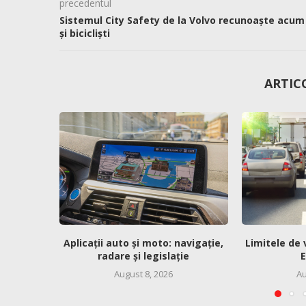
precedentul
Sistemul City Safety de la Volvo recunoaște acum
și bicicliști
ARTIC
Aplicații auto și moto: navigație,
Limitele de 
radare și legislație
E
August 8, 2026
Au