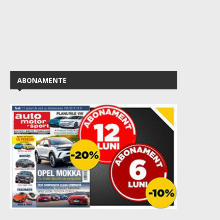
ABONAMENTE
Amenzile primite din străinătate:
Cum îți pregătești mașin
ce se poate întâmpla...
un drum lung:...
August 5, 2026
August 3, 2026