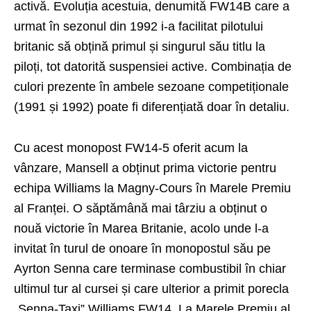
activă. Evoluția acestuia, denumită FW14B care a
urmat în sezonul din 1992 i-a facilitat pilotului
britanic să obțină primul și singurul său titlu la
piloți, tot datorită suspensiei active. Combinația de
culori prezente în ambele sezoane competiționale
(1991 și 1992) poate fi diferențiată doar în detaliu.
Cu acest monopost FW14-5 oferit acum la
vânzare, Mansell a obținut prima victorie pentru
echipa Williams la Magny-Cours în Marele Premiu
al Franței. O săptămână mai târziu a obținut o
nouă victorie în Marea Britanie, acolo unde l-a
invitat în turul de onoare în monopostul său pe
Ayrton Senna care terminase combustibil în chiar
ultimul tur al cursei și care ulterior a primit porecla
„Senna-Taxi” Williams FW14. La Marele Premiu al