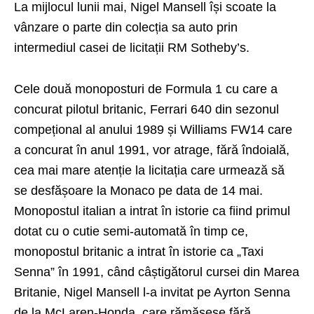
La mijlocul lunii mai, Nigel Mansell își scoate la
vânzare o parte din colecția sa auto prin
intermediul casei de licitații RM Sotheby’s.
Cele două monoposturi de Formula 1 cu care a
concurat pilotul britanic, Ferrari 640 din sezonul
compețional al anului 1989 și Williams FW14 care
a concurat în anul 1991, vor atrage, fără îndoială,
cea mai mare atenție la licitația care urmează să
se desfășoare la Monaco pe data de 14 mai.
Monopostul italian a intrat în istorie ca fiind primul
dotat cu o cutie semi-automată în timp ce,
monopostul britanic a intrat în istorie ca „Taxi
Senna” în 1991, când câștigătorul cursei din Marea
Britanie, Nigel Mansell l-a invitat pe Ayrton Senna
de la McLaren-Honda, care rămăsese fără