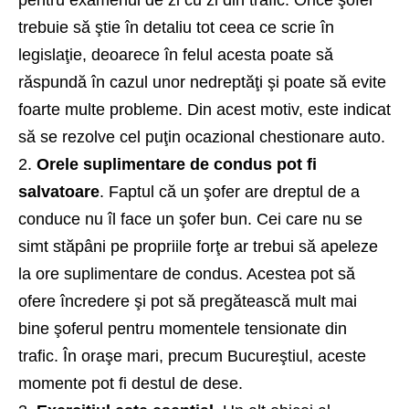
pentru examenul de zi cu zi din trafic. Orice şofer
trebuie să ştie în detaliu tot ceea ce scrie în
legislaţie, deoarece în felul acesta poate să
răspundă în cazul unor nedreptăţi şi poate să evite
foarte multe probleme. Din acest motiv, este indicat
să se rezolve cel puţin ocazional
chestionare auto
.
Orele suplimentare de condus pot fi
salvatoare
. Faptul că un şofer are dreptul de a
conduce nu îl face un şofer bun. Cei care nu se
simt stăpâni pe propriile forţe ar trebui să apeleze
la ore suplimentare de condus. Acestea pot să
ofere încredere şi pot să pregătească mult mai
bine şoferul pentru momentele tensionate din
trafic. În oraşe mari, precum Bucureştiul, aceste
momente pot fi destul de dese.