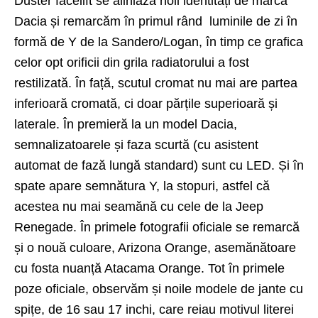
Duster facelift se aliniază noii identități de marcă
Dacia și remarcăm în primul rând luminile de zi în
formă de Y de la Sandero/Logan, în timp ce grafica
celor opt orificii din grila radiatorului a fost
restilizată. În față, scutul cromat nu mai are partea
inferioară cromată, ci doar părțile superioară și
laterale. În premieră la un model Dacia,
semnalizatoarele și faza scurtă (cu asistent
automat de fază lungă standard) sunt cu LED. Și în
spate apare semnătura Y, la stopuri, astfel că
acestea nu mai seamănă cu cele de la Jeep
Renegade. În primele fotografii oficiale se remarcă
și o nouă culoare, Arizona Orange, asemănătoare
cu fosta nuanță Atacama Orange. Tot în primele
poze oficiale, observăm și noile modele de jante cu
spițe, de 16 sau 17 inchi, care reiau motivul literei