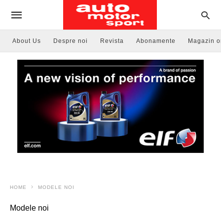
About Us
Despre noi
Revista
Abonamente
Magazin o
HOME
MODELE NOI
Modele noi