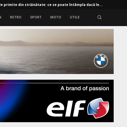
 e-tron: 190 CP și baterie de 61 kWh
zile primite din străinătate: ce se poate întâmpla dacă le...
N
RETRO
SPORT
MOTO
UTILE