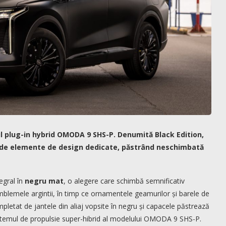
 plug-in hybrid OMODA 9 SHS-P. Denumită Black Edition,
ie de elemente de design dedicate, păstrând neschimbată
egral în
negru mat
, o alegere care schimbă semnificativ
 emblemele argintii, în timp ce ornamentele geamurilor și barele de
mpletat de jantele din aliaj vopsite în negru și capacele păstrează
istemul de propulsie super-hibrid al modelului OMODA 9 SHS-P.