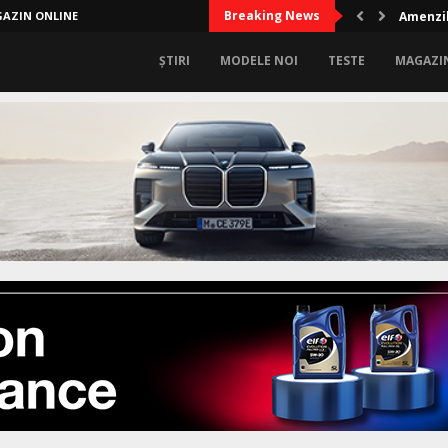
Breaking News
AZIN ONLINE
Audi A2
Amen
ȘTIRI
MODELE NOI
TESTE
MAGAZI