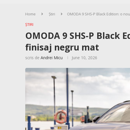
Home
Știri
OMODA 9 SHS-P Black Edition: o nou
ȘTIRI
OMODA 9 SHS-P Black Edi
finisaj negru mat
scris de
Andrei Micu
June 10, 2026