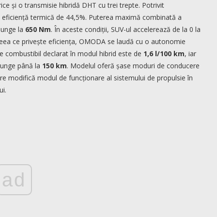
 și o transmisie hibridă DHT cu trei trepte. Potrivit
o eficiență termică de 44,5%. Puterea maximă combinată a
ajunge la
650 Nm
. În aceste condiții, SUV-ul accelerează de la 0 la
n ceea ce privește eficiența, OMODA se laudă cu o autonomie
e combustibil declarat în modul hibrid este de
1,6 l/100 km
, iar
ajunge până la
150 km
. Modelul oferă șase moduri de conducere
re modifică modul de funcționare al sistemului de propulsie în
ui.
ad