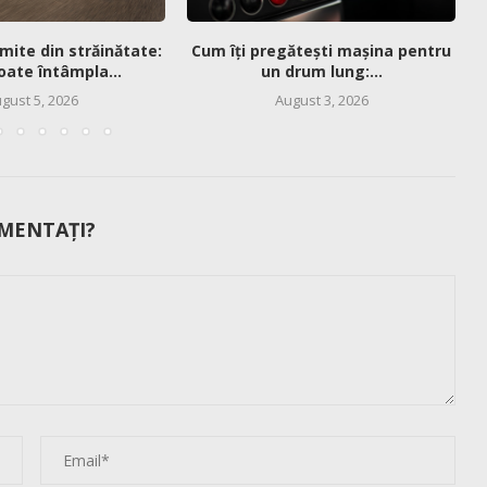
mite din străinătate:
Cum îți pregătești mașina pentru
oate întâmpla...
un drum lung:...
gust 5, 2026
August 3, 2026
MENTAȚI?