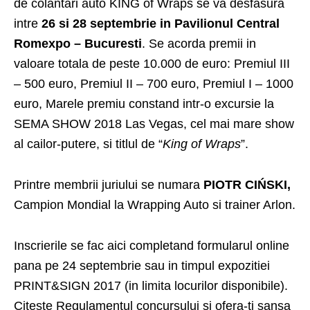
de colantari auto KING of Wraps se va desfasura
intre
26 si 28 septembrie in Pavilionul Central
Romexpo – Bucuresti
. Se acorda premii in
valoare totala de peste 10.000 de euro: Premiul III
– 500 euro, Premiul II – 700 euro, Premiul I – 1000
euro, Marele premiu constand intr-o excursie la
SEMA SHOW 2018 Las Vegas, cel mai mare show
al cailor-putere, si titlul de “
King of Wraps
”.
Printre membrii juriului se numara
PIOTR CIŃSKI,
Campion Mondial la Wrapping Auto si trainer Arlon.
Inscrierile se fac
aici
completand formularul online
pana pe 24 septembrie sau in timpul expozitiei
PRINT&SIGN 2017 (in limita locurilor disponibile).
Citeste Regulamentul concursului si ofera-ti sansa