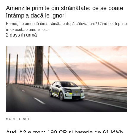
Amenzile primite din străinătate: ce se poate
întâmpla dacă le ignori
Primești o amendă din străinătate după câteva luni? Când pot fi puse
în executare amenzile,…
2 days în urmă
MODELE NOI
Audi A2 e-tron: 190 CP și baterie de 61 kWh