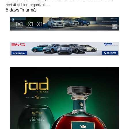
aerisit și bine organizat.…
5 days în urmă