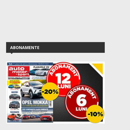
ABONAMENTE
Leapmotor B03X vine în Europa
Garrett Motion lanse
GARRETT ORIGINAL MAXL
March 3, 2026
Nouă...
February 19, 2026