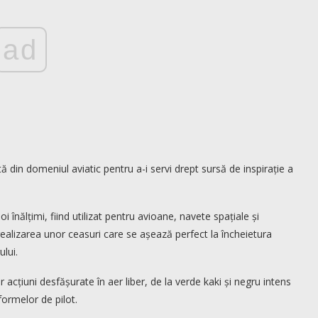
ad
ă din domeniul aviatic pentru a-i servi drept sursă de inspirație a
 înălțimi, fiind utilizat pentru avioane, navete spațiale și
 realizarea unor ceasuri care se așează perfect la încheietura
ului.
acțiuni desfășurate în aer liber, de la verde kaki și negru intens
formelor de pilot.