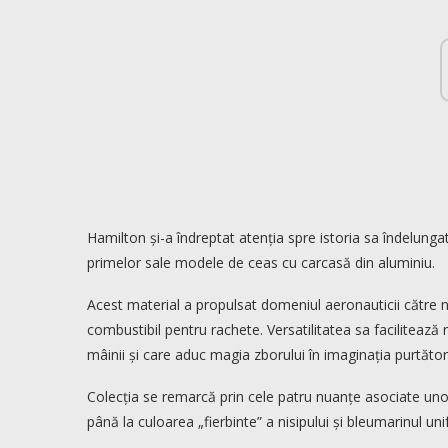
Hamilton și-a îndreptat atenția spre istoria sa îndelungat
primelor sale modele de ceas cu carcasă din aluminiu.
Acest material a propulsat domeniul aeronauticii către noi
combustibil pentru rachete. Versatilitatea sa facilitează
mâinii și care aduc magia zborului în imaginația purtător
Colecția se remarcă prin cele patru nuanțe asociate unor 
până la culoarea „fierbinte” a nisipului și bleumarinul uni