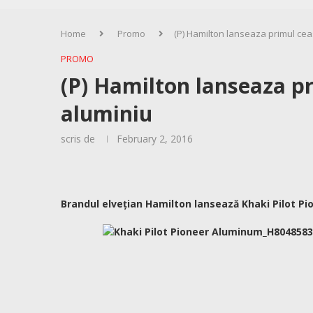
Home
Promo
(P) Hamilton lanseaza primul cea
PROMO
(P) Hamilton lanseaza pr
aluminiu
scris de
February 2, 2016
Brandul elvețian Hamilton lansează Khaki Pilot Pi