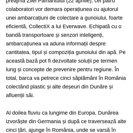
preajma Zilei Pământului (22 aprilie), cei patru
colaboratori vor demara operațiunea cu ajutorul
unei ambarcațiuni de colectare a gunoiului, foarte
eficientă, CollectiX a lui Everwave. Echipată cu o
bandă transportoare și senzori inteligenți,
ambarcațiunea va aduna informații despre
cantitatea, tipul și compoziția gunoiului din apă. Pe
această bază pot fi dezvoltate soluții pe termen
lung și concepte de prevenire pentru regiune. În
total, barca va petrece cinci săptămâni în România
colectând plastic și alte deșeuri din Dunăre și
afluenții săi.
Al doilea fluviu ca lungime din Europa, Dunărea
izvorăște din Germania și după ce traversează alte
cinci țări, ajunge în România, unde se varsă în