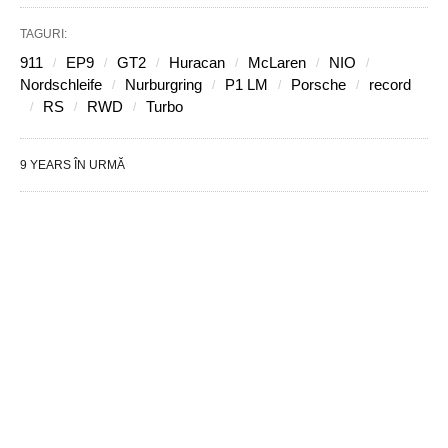
TAGURI:
911
EP9
GT2
Huracan
McLaren
NIO
Nordschleife
Nurburgring
P1 LM
Porsche
record
RS
RWD
Turbo
9 YEARS ÎN URMĂ