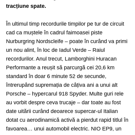
tracțiune spate.
În ultimul timp recordurile timpilor pe tur de circuit
cad ca muștele în cadrul faimoasei piste
Nurburgring Nordscleife – poate în curând va primi
un nou alint, în loc de Iadul Verde – Raiul
recordurilor. Anul trecut, Lamborghini Huracan
Performante a reușit să parcurgă cei 20,6 km
standard în doar 6 minute 52 de secunde,
întrerupând supremația de câțiva ani a unui alt
Porsche – hypercarul 918 Spyder. Multe guri rele
au vorbit despre ceva trucaje – dar toate au fost
date uitării curând deoarece supercar-ul Italian
dotat cu aerodinamică activă a pierdut rapid titlul în
favoarea… unui automobil electric. NIO EP9, un