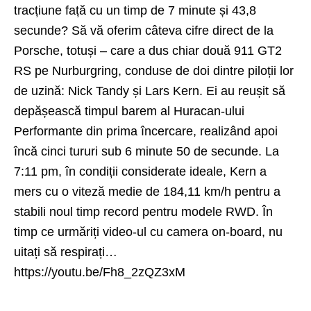
tracțiune față cu un timp de 7 minute și 43,8
secunde? Să vă oferim câteva cifre direct de la
Porsche, totuși – care a dus chiar două 911 GT2
RS pe Nurburgring, conduse de doi dintre piloții lor
de uzină: Nick Tandy și Lars Kern. Ei au reușit să
depășească timpul barem al Huracan-ului
Performante din prima încercare, realizând apoi
încă cinci tururi sub 6 minute 50 de secunde. La
7:11 pm, în condiții considerate ideale, Kern a
mers cu o viteză medie de 184,11 km/h pentru a
stabili noul timp record pentru modele RWD. În
timp ce urmăriți video-ul cu camera on-board, nu
uitați să respirați…
https://youtu.be/Fh8_2zQZ3xM