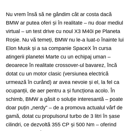
Nu vrem însă să ne gândim cât ar costa dacă
BMW ar putea oferi și în realitate – nu doar mediul
virtual – un test drive cu noul X3 M40i pe Planeta
Roșie. Nu vă temeți, BMW nu le-a luat-o înainte lui
Elon Musk și a sa companie SpaceX în cursa
atingerii planetei Marte cu un echipaj uman –
deoarece în realitate crossover-ul bavarez, încă
dotat cu un motor clasic (versiunea electrică
urmează în curând) ar avea nevoie și el, la fel ca
ocupanții, de aer pentru a și funcționa acolo. În
schimb, BMW a găsit o soluție interesantă – poate
doar puțin „nerdy” – de a promova actualul vârf de
gamă, dotat cu propulsorul turbo de 3 litri în șase
cilindri, ce dezvoltă 355 CP și 500 Nm – oferind