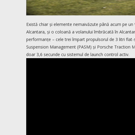
Există chiar și elemente nemaivăzute până acum pe un 
Alcantara, și o coloană a volanului îmbrăcată în Alcant
performanțe – cele trei împart propulsorul de 3 litri fl
Suspension Management (PASM) și Porsche Traction M
doar 3,6 secunde cu sistemul de launch control activ.