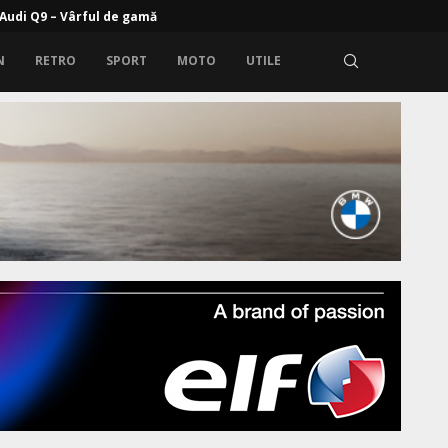
rem: Zeekr 9X cu propulsie electrică și range extender
N
RETRO
SPORT
MOTO
UTILE