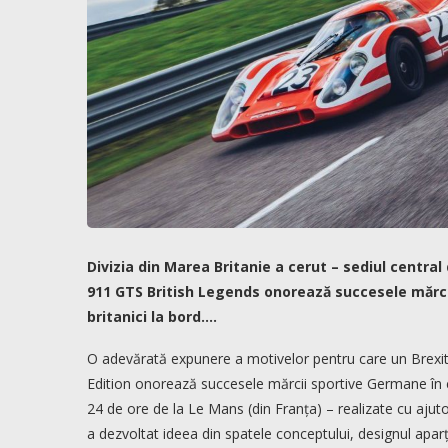
Divizia din Marea Britanie a cerut – sediul centra
911 GTS British Legends onorează succesele mărcii
britanici la bord….
O adevărată expunere a motivelor pentru care un Brexit
Edition onorează succesele mărcii sportive Germane în 
24 de ore de la Le Mans (din Franța) – realizate cu ajutor
a dezvoltat ideea din spatele conceptului, designul aparț