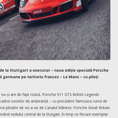
l de la Stuttgart a executat – noua ediție specială Porsche
 germane pe teritoriu francez – Le Mans – cu piloți
 nu-și are de fapt rostul, Porsche 911 GTS British Legends
cadrul curselor de anduranță – cu precădere faimoasa cursă de
ul piloților de vis-a-vis de Canalul Mânecii. Porsche Great Britain
inând sediului central de la Stutgart, în timp ce fiecare exemplar