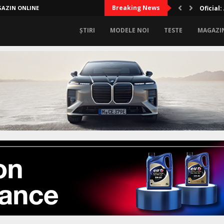
Breaking News
AZIN ONLINE
Lux sup
ȘTIRI
MODELE NOI
TESTE
MAGAZI