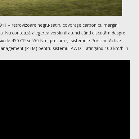
911 – retrovizoare negru-satin, covorașe carbon cu margini
ara. Nu contează alegerea versiunii atunci când discutăm despre
at-six de 450 CP și 550 Nm, precum și sistemele Porsche Active
anagement (PTM) pentru sistemul AWD – atingând 100 km/h în